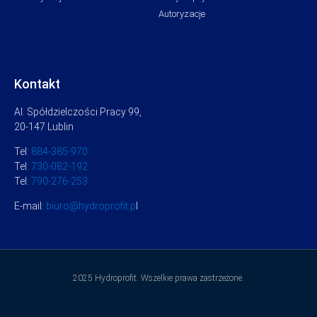
Autoryzacje
Kontakt
Al. Spółdzielczości Pracy 99,
20-147 Lublin
Tel:
884-385-970
Tel:
730-082-192
Tel:
790-276-253
E-mail:
biuro@hydroprofit.p
l
2025 Hydroprofit. Wszelkie prawa zastrzeżone.