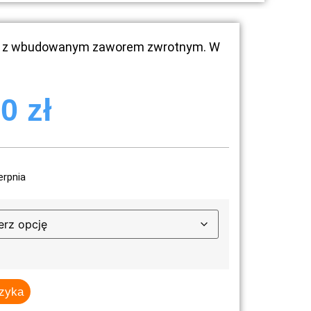
ny z wbudowanym zaworem zwrotnym. W
80
zł
erpnia
szyka