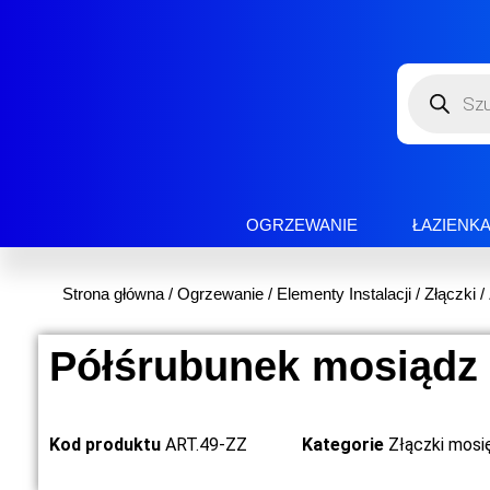
OGRZEWANIE
ŁAZIENK
Strona główna
/
Ogrzewanie
/
Elementy Instalacji
/
Złączki
/
Półśrubunek mosiądz
Kod produktu
ART.49-ZZ
Kategorie
Złączki mosi