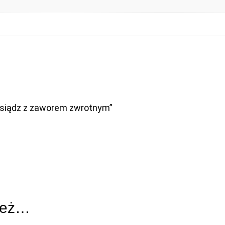
osiądz z zaworem zwrotnym”
ież…