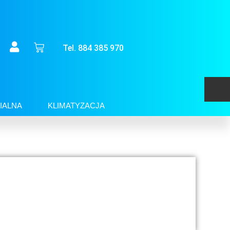
Tel. 884 385 970
IALNA
KLIMATYZACJA