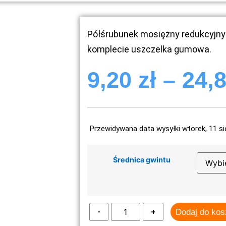
Półśrubunek mosiężny redukcyj
komplecie uszczelka gumowa.
9,20
zł
–
24,
Przewidywana data wysyłki wtorek, 11 si
Średnica gwintu
Dodaj do ko