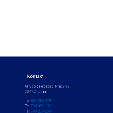
Kontakt
Al. Spółdzielczości Pracy 99,
20-147 Lublin
Tel:
884-385-970
Tel:
730-082-192
Tel:
790-276-253