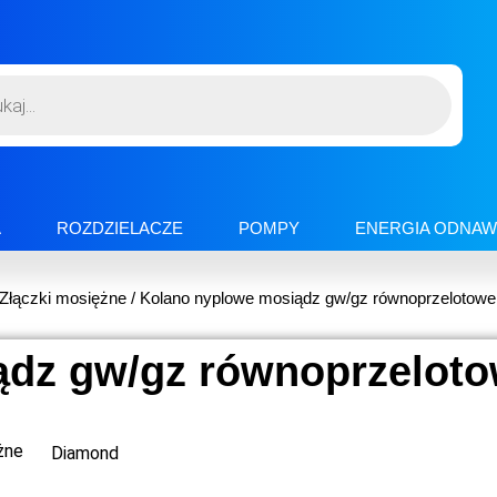
A
ROZDZIELACZE
POMPY
ENERGIA ODNAW
Złączki mosiężne
/ Kolano nyplowe mosiądz gw/gz równoprzelotowe
ądz gw/gz równoprzelot
żne
Diamond