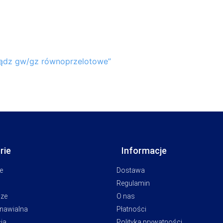
iądz gw/gz równoprzelotowe”
rie
Informacje
e
Dostawa
Regulamin
cze
O nas
dnawialna
Płatności
ja
Polityka prywatności