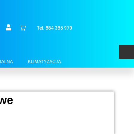
Tel. 884 385 970
IALNA
KLIMATYZACJA
owe