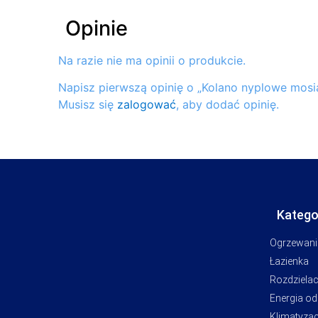
Opinie
Na razie nie ma opinii o produkcie.
Napisz pierwszą opinię o „Kolano nyplowe mos
Musisz się
zalogować
, aby dodać opinię.
Katego
Ogrzewani
Łazienka
Rozdziela
Energia o
Klimatyzac