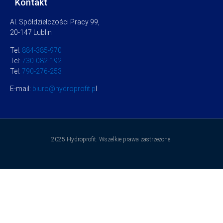
Kontakt
Al. Spółdzielczości Pracy 99,
20-147 Lublin
Tel:
884-385-970
Tel:
730-082-192
Tel:
790-276-253
E-mail:
biuro@hydroprofit.p
l
2025 Hydroprofit. Wszelkie prawa zastrzeżone.