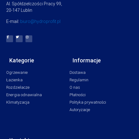
Al. Spółdzielczości Pracy 99,
20-147 Lublin
E-mail:
biuro@hydroprofit.pl
Kategorie
Informacje
Ogrzewanie
Dostawa
Łazienka
Regulamin
Rozdzielacze
O nas
Energia odnawialna
Płatności
Klimatyzacja
Polityka prywatności
Autoryzacje