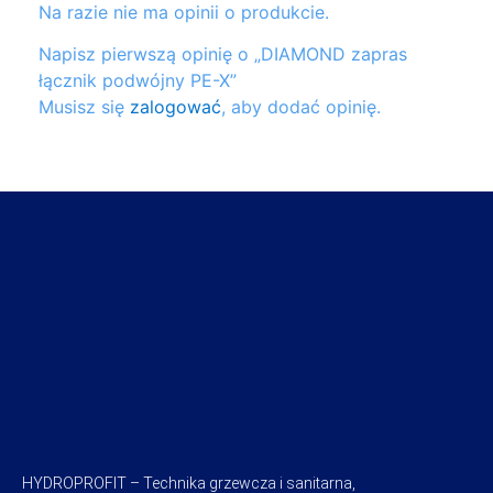
Na razie nie ma opinii o produkcie.
Napisz pierwszą opinię o „DIAMOND zapras
łącznik podwójny PE-X”
Musisz się
zalogować
, aby dodać opinię.
HYDROPROFIT – Technika grzewcza i sanitarna,