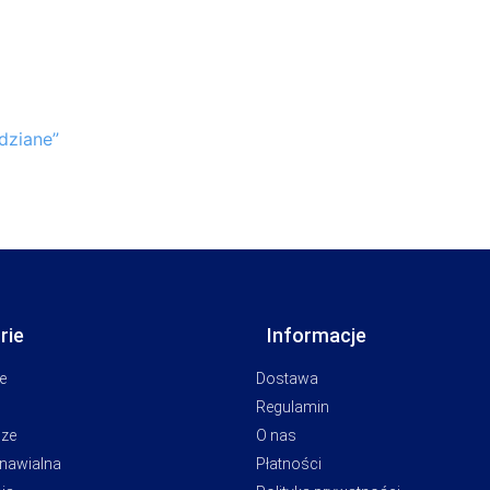
dziane”
rie
Informacje
e
Dostawa
Regulamin
cze
O nas
dnawialna
Płatności