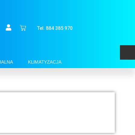
Tel. 884 385 970
IALNA
KLIMATYZACJA