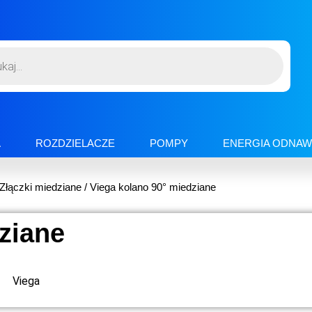
A
ROZDZIELACZE
POMPY
ENERGIA ODNAW
Złączki miedziane
/ Viega kolano 90° miedziane
ziane
Viega