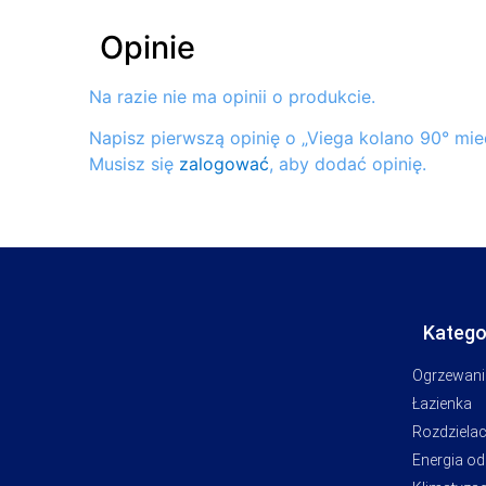
Opinie
Na razie nie ma opinii o produkcie.
Napisz pierwszą opinię o „Viega kolano 90° mie
Musisz się
zalogować
, aby dodać opinię.
Katego
Ogrzewani
Łazienka
Rozdziela
Energia o