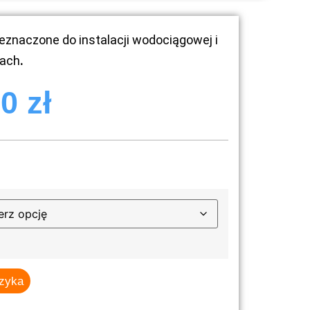
eznaczone do instalacji wodociągowej i
kach
.
00
zł
szyka