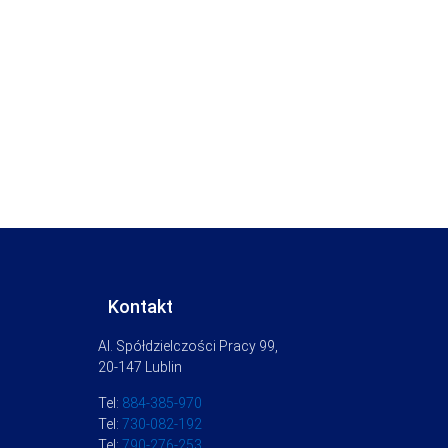
Kontakt
Al. Spółdzielczości Pracy 99,
20-147 Lublin
Tel:
884-385-970
Tel:
730-082-192
Tel:
790-276-253