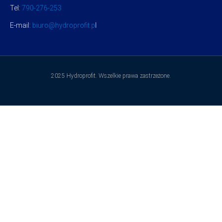
Tel:
790-276-253
E-mail:
biuro@hydroprofit.p
l
2025 Hydroprofit. Wszelkie prawa zastrzeżone.