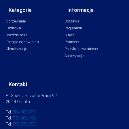
Kategorie
Informacje
Ogrzewanie
Dostawa
Łazienka
Regulamin
Rozdzielacze
O nas
Energia odnawialna
Płatności
Klimatyzacja
Polityka prywatności
Autoryzacje
Kontakt
Al. Spółdzielczości Pracy 99,
20-147 Lublin
Tel:
884-385-970
Tel:
730-082-192
Tel:
790-276-253