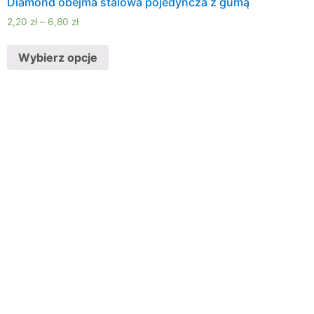
Diamond obejma stalowa pojedyncza z gumą
2,20
zł
–
6,80
zł
Wybierz opcje