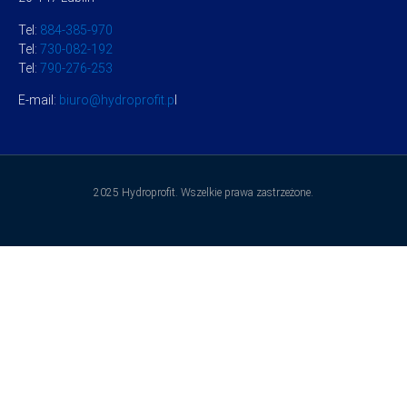
Tel:
884-385-970
Tel:
730-082-192
Tel:
790-276-253
E-mail:
biuro@hydroprofit.p
l
2025 Hydroprofit. Wszelkie prawa zastrzeżone.