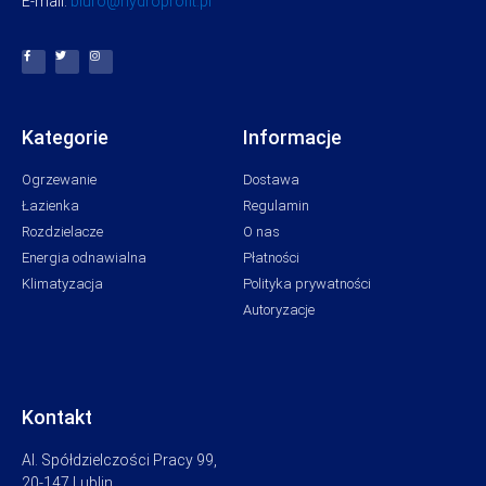
E-mail:
biuro@hydroprofit.pl
Kategorie
Informacje
Ogrzewanie
Dostawa
Łazienka
Regulamin
Rozdzielacze
O nas
Energia odnawialna
Płatności
Klimatyzacja
Polityka prywatności
Autoryzacje
Kontakt
Al. Spółdzielczości Pracy 99,
20-147 Lublin