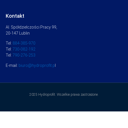
Kontakt
Al. Spółdzielczości Pracy 99,
20-147 Lublin
Tel:
884-385-970
Tel:
730-082-192
Tel:
790-276-253
E-mail:
biuro@hydroprofit.p
l
2025 Hydroprofit. Wszelkie prawa zastrzeżone.