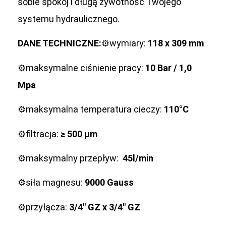
sobie spokój i długą żywotność Twojego
systemu hydraulicznego.
DANE TECHNICZNE:
⚙️wymiary:
118 x 309 mm
⚙️maksymalne ciśnienie pracy:
10 Bar / 1,0
Mpa
⚙️maksymalna temperatura cieczy:
110°C
⚙️filtracja:
≥ 500 μm
⚙️maksymalny przepływ:
45l/min
⚙️siła magnesu:
9000 Gauss
⚙️przyłącza:
3/4″ GZ x 3/4″ GZ