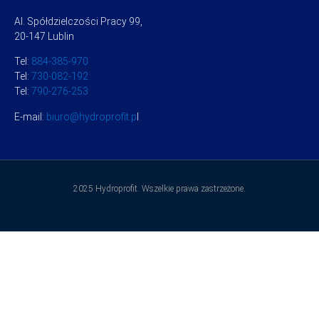
Al. Spółdzielczości Pracy 99,
20-147 Lublin
Tel:
884-385-970
Tel:
730-082-192
Tel:
790-276-253
E-mail:
biuro@hydroprofit.p
l
2025 Hydroprofit. Wszelkie prawa zastrzeżone.