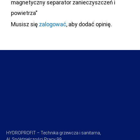
magnetyczny separator zanieczyszczeń i
powietrza”
Musisz się
zalogować
, aby dodać opinię.
HYDROPROFIT – Technika grzewcza i sanitarna,
Al. Spółdzielczości Pracy 99,