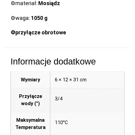
⚙️materiał:
Mosiądz
⚙️waga:
1050 g
⚙️przyłącze obrotowe
Informacje dodatkowe
Wymiary
6 × 12 × 31 cm
Przyłącze
3/4
wody (")
Maksymalna
110°C
Temperatura