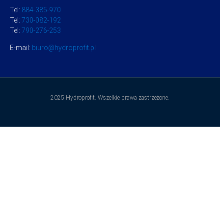
Tel:
884-385-970
Tel:
730-082-192
Tel:
790-276-253
E-mail:
biuro@hydroprofit.p
l
2025 Hydroprofit. Wszelkie prawa zastrzeżone.