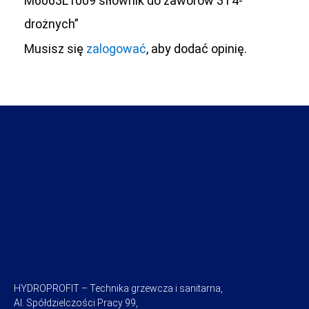
M6063L1009 siłownik do zaworów 3 i 4-
drożnych”
Musisz się
zalogować
, aby dodać opinię.
HYDROPROFIT – Technika grzewcza i sanitarna,
Al. Spółdzielczości Pracy 99,