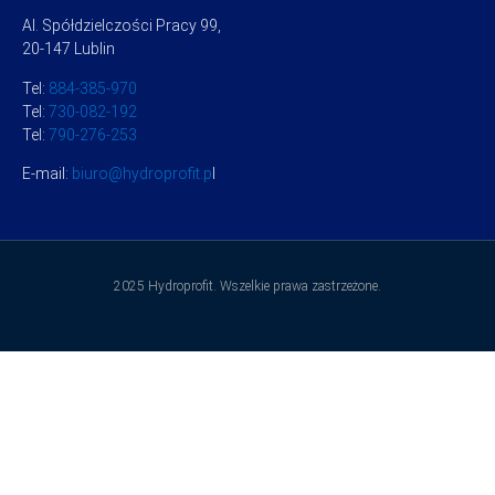
Al. Spółdzielczości Pracy 99,
20-147 Lublin
Tel:
884-385-970
Tel:
730-082-192
Tel:
790-276-253
E-mail:
biuro@hydroprofit.p
l
2025 Hydroprofit. Wszelkie prawa zastrzeżone.