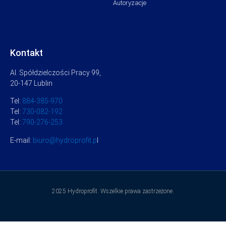
Autoryzacje
Kontakt
Al. Spółdzielczości Pracy 99,
20-147 Lublin
Tel:
884-385-970
Tel:
730-082-192
Tel:
790-276-253
E-mail:
biuro@hydroprofit.p
l
2025 Hydroprofit. Wszelkie prawa zastrzeżone.