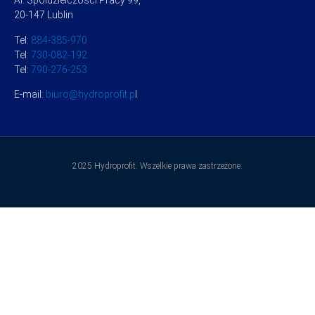
Al. Spółdzielczości Pracy 99,
20-147 Lublin
Tel:
884-385-970
Tel:
730-082-192
Tel:
790-276-253
E-mail:
biuro@hydroprofit.p
l
2025 Hydroprofit. Wszelkie prawa zastrzeżone.