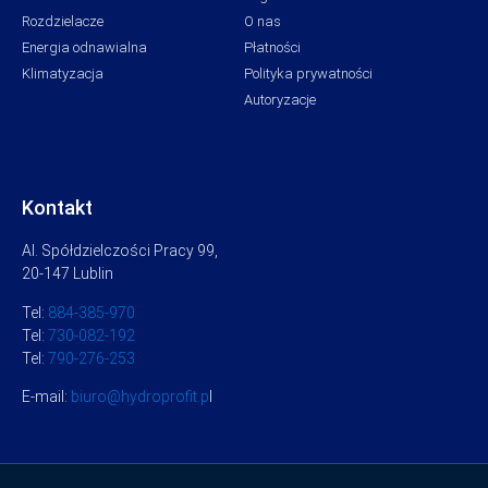
Rozdzielacze
O nas
Energia odnawialna
Płatności
Klimatyzacja
Polityka prywatności
Autoryzacje
Kontakt
Al. Spółdzielczości Pracy 99,
20-147 Lublin
Tel:
884-385-970
Tel:
730-082-192
Tel:
790-276-253
E-mail:
biuro@hydroprofit.p
l