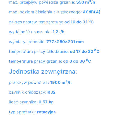
3
max. przepływ powietrza grzanie:
550 m
/h
max. poziom ciśnienia akustycznego:
40dB(A)
0
zakres nastaw temperatury:
od 16 do 31
C
wydajność osuszania:
1,2 l/h
wymiary jednostki:
777x250x201 mm
0
temperatura pracy chłodzenie:
od 17 do 32
C
0
temperatura pracy grzanie:
od 0 do 30
C
Jednostka zewnętrzna:
3
przepływ powietrza:
1900 m
/h
czynnik chłodzący:
R32
ilość czynnika:
0,57 kg
typ sprężarki:
rotacyjna