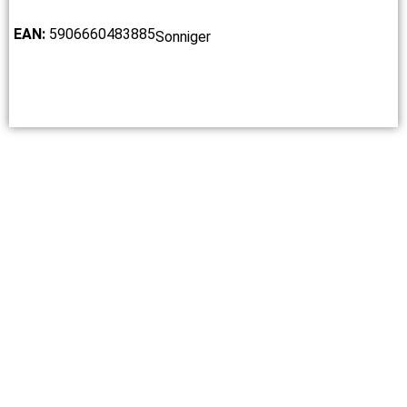
EAN:
5906660483885
Sonniger