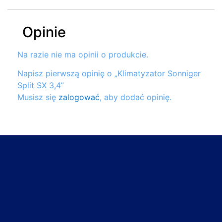
Opinie
Na razie nie ma opinii o produkcie.
Napisz pierwszą opinię o „Klimatyzator Sonniger
Split SX 3,4”
Musisz się
zalogować
, aby dodać opinię.