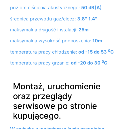
poziom ciśnienia akustycznego:
50 dB(A)
średnica przewodu gaz/ciecz:
3,8″ 1,4″
maksymalna długość instalacji:
25m
maksymalna wysokość podnoszenia:
10m
0
temperatura pracy chłodzenie:
od -15 do 53
C
0
temperatura pracy grzanie:
od -20 do 30
C
Montaż, uruchomienie
oraz przeglądy
serwisowe po stronie
kupującego.
W związku z wejściem w życie przepisów