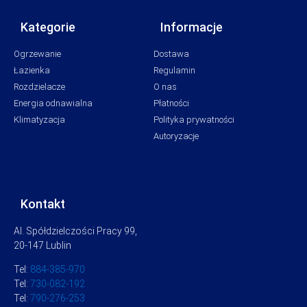
Kategorie
Informacje
Ogrzewanie
Dostawa
Łazienka
Regulamin
Rozdzielacze
O nas
Energia odnawialna
Płatności
Klimatyzacja
Polityka prywatności
Autoryzacje
Kontakt
Al. Spółdzielczości Pracy 99,
20-147 Lublin
Tel:
884-385-970
Tel:
730-082-192
Tel:
790-276-253