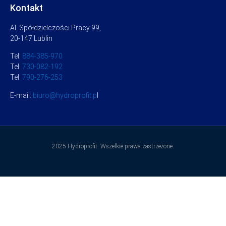
Kontakt
Al. Spółdzielczości Pracy 99,
20-147 Lublin
Tel:
884-385-970
Tel:
730-082-192
Tel:
790-276-253
E-mail:
biuro@hydroprofit.p
l
2025 Hydroprofit. Wszelkie prawa zastrzeżone.