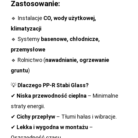
Zastosowanie:
🔹 Instalacje
CO, wody użytkowej,
klimatyzacji
🔹 Systemy
basenowe, chłodnicze,
przemysłowe
🔹 Rolnictwo (
nawadnianie, ogrzewanie
gruntu
)
💡
Dlaczego PP-R Stabi Glass?
✔
Niska przewodność cieplna
– Minimalne
straty energii.
✔
Cichy przepływ
– Tłumi hałas i wibracje.
✔
Lekka i wygodna w montażu
–
Oszczędność czasu.