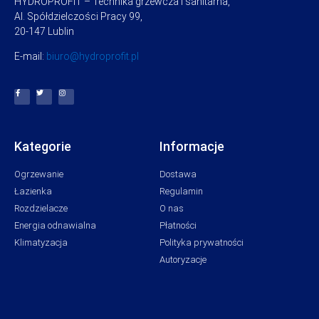
HYDROPROFIT – Technika grzewcza i sanitarna,
Al. Spółdzielczości Pracy 99,
20-147 Lublin
E-mail:
biuro@hydroprofit.pl
Kategorie
Informacje
Ogrzewanie
Dostawa
Łazienka
Regulamin
Rozdzielacze
O nas
Energia odnawialna
Płatności
Klimatyzacja
Polityka prywatności
Autoryzacje