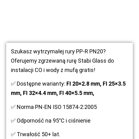
Szukasz wytrzymałej rury PP-R PN20?
Oferujemy zgrzewaną rurę Stabi Glass do
instalacji CO i wody z mufą gratis!
✅ Dostępne warianty:
FI 20×2.8 mm,
FI 25×3.5
mm, FI 32×4.4 mm, FI 40×5.5 mm,
✅ Norma PN-EN ISO 15874-2:2005
✅ Odporność na 95°C i ciśnienie
✅ Trwałość 50+ lat.