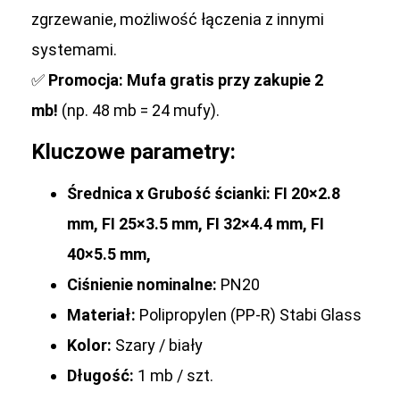
zgrzewanie, możliwość łączenia z innymi
systemami.
✅
Promocja: Mufa gratis przy zakupie 2
mb!
(np. 48 mb = 24 mufy).
Kluczowe parametry:
Średnica x Grubość ścianki:
FI 20×2.8
mm,
FI 25×3.5 mm, FI 32×4.4 mm, FI
40×5.5 mm,
Ciśnienie nominalne:
PN20
Materiał:
Polipropylen (PP-R) Stabi Glass
Kolor:
Szary / biały
Długość:
1 mb / szt.