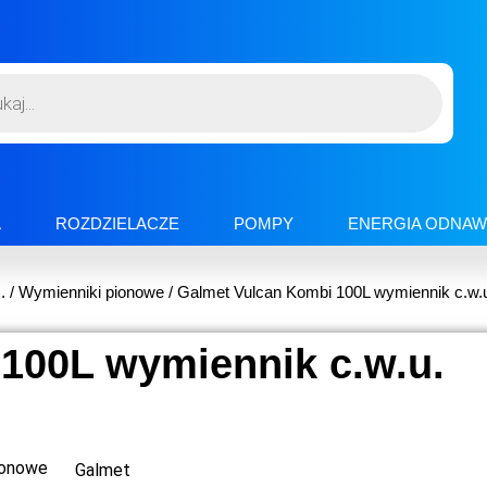
A
ROZDZIELACZE
POMPY
ENERGIA ODNAW
.
/
Wymienniki pionowe
/ Galmet Vulcan Kombi 100L wymiennik c.w.
100L wymiennik c.w.u.
ionowe
Galmet