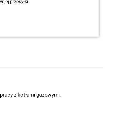
jej przesyłki
łpracy z kotłami gazowymi.