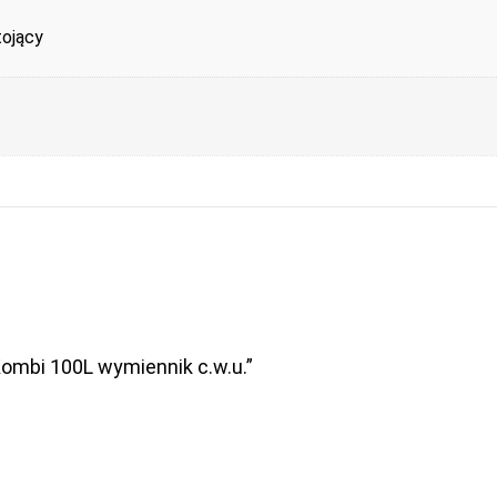
tojący
Kombi 100L wymiennik c.w.u.”