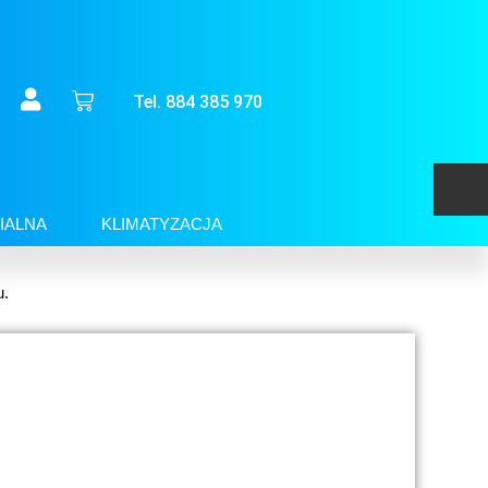
Tel. 884 385 970
IALNA
KLIMATYZACJA
u.