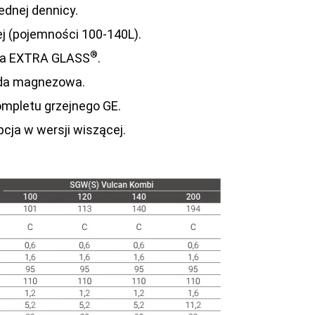
ednej dennicy.
ej (pojemności 100-140L).
®
zna EXTRA GLASS
.
oda magnezowa.
mpletu grzejnego GE.
pcja w wersji wiszącej.