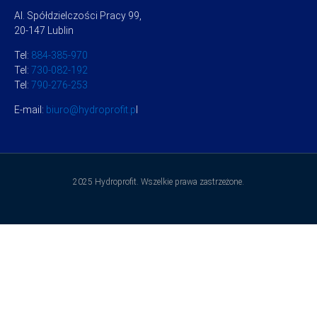
Al. Spółdzielczości Pracy 99,
20-147 Lublin
Tel:
884-385-970
Tel:
730-082-192
Tel:
790-276-253
E-mail:
biuro@hydroprofit.p
l
2025 Hydroprofit. Wszelkie prawa zastrzeżone.