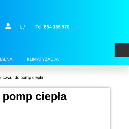
Tel. 884 385 970
IALNA
KLIMATYZACJA
 c.w.u. do pomp ciepła
 pomp ciepła