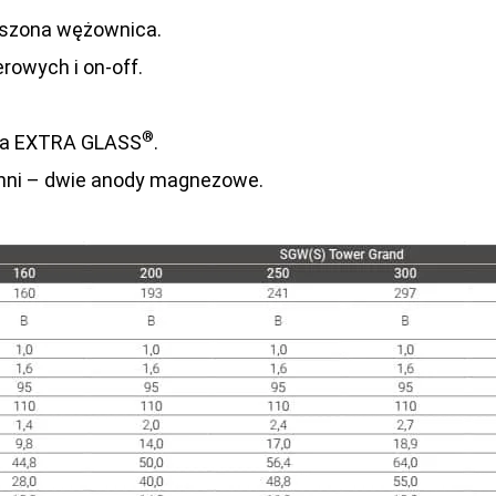
kszona wężownica.
rowych i on-off.
®
zna EXTRA GLASS
.
hni – dwie anody magnezowe.