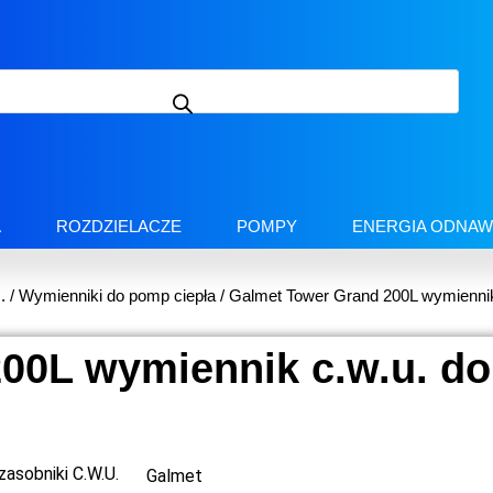
A
ROZDZIELACZE
POMPY
ENERGIA ODNAW
.
/
Wymienniki do pomp ciepła
/ Galmet Tower Grand 200L wymiennik
00L wymiennik c.w.u. do
zasobniki C.W.U.
Galmet