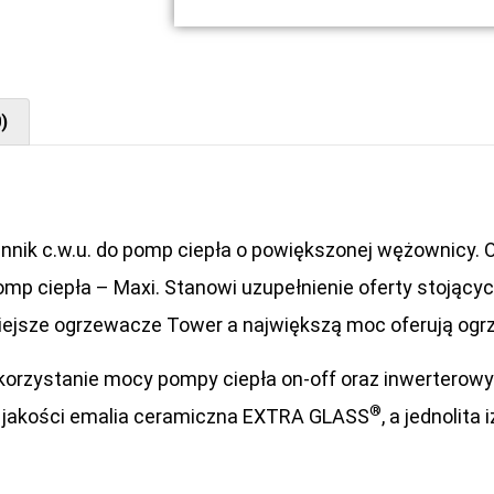
)
nnik c.w.u. do pomp ciepła o powiększonej wężownicy. 
omp ciepła – Maxi. Stanowi uzupełnienie oferty stojąc
niejsze ogrzewacze Tower a największą moc oferują og
rzystanie mocy pompy ciepła on-off oraz inwerterowyc
®
j jakości emalia ceramiczna EXTRA GLASS
, a jednolita