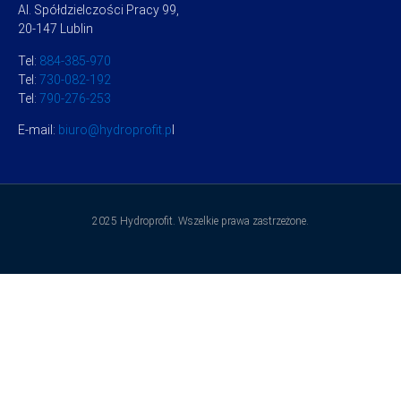
Al. Spółdzielczości Pracy 99,
20-147 Lublin
Tel:
884-385-970
Tel:
730-082-192
Tel:
790-276-253
E-mail:
biuro@hydroprofit.p
l
2025 Hydroprofit. Wszelkie prawa zastrzeżone.