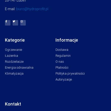
20-147 Lublin
E-mail:
biuro@hydroprofit.pl
Kategorie
Informacje
Ogrzewanie
Dostawa
Łazienka
Regulamin
Rozdzielacze
O nas
Energia odnawialna
Płatności
Klimatyzacja
Polityka prywatności
Autoryzacje
Kontakt