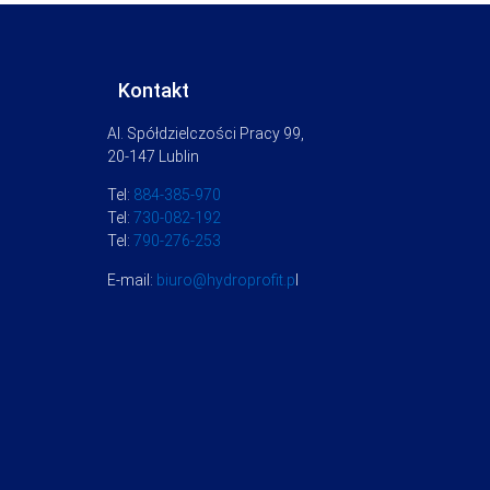
Kontakt
Al. Spółdzielczości Pracy 99,
20-147 Lublin
Tel:
884-385-970
Tel:
730-082-192
Tel:
790-276-253
E-mail:
biuro@hydroprofit.p
l