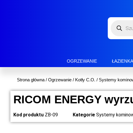
OGRZEWANIE
ŁAZIENK
Strona główna
/
Ogrzewanie
/
Kotły C.O.
/
Systemy komino
RICOM ENERGY wyrzu
Kod produktu
ZB-09
Kategorie
Systemy komino