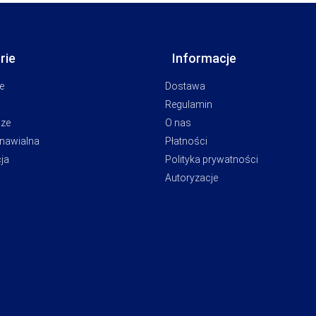
rie
Informacje
e
Dostawa
Regulamin
cze
O nas
dnawialna
Płatności
ja
Polityka prywatności
Autoryzacje