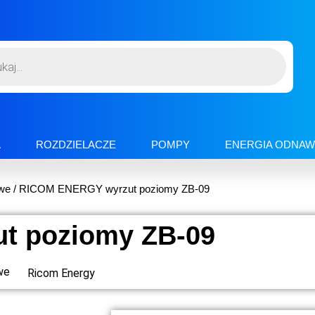
A
ROZDZIELACZE
POMPY
ENERGIA ODNAW
we
/ RICOM ENERGY wyrzut poziomy ZB-09
t poziomy ZB-09
we
Ricom Energy