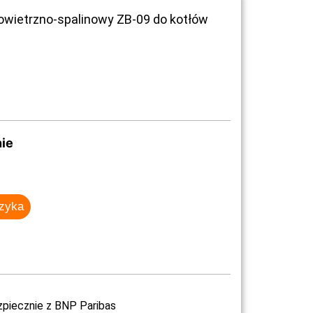
wietrzno-spalinowy ZB-09 do kotłów
ie
szyka
zpiecznie z BNP Paribas