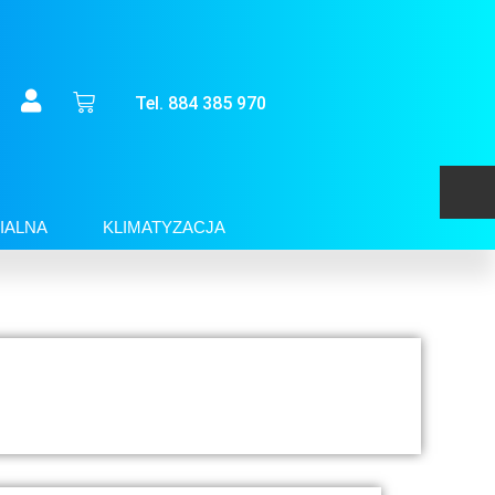
Tel. 884 385 970
IALNA
KLIMATYZACJA