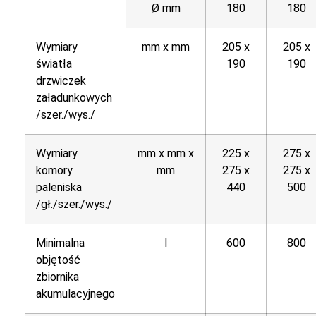
Ø mm
180
180
Wymiary
mm x mm
205 x
205 x
światła
190
190
drzwiczek
załadunkowych
/szer./wys./
Wymiary
mm x mm x
225 x
275 x
komory
mm
275 x
275 x
paleniska
440
500
/gł./szer./wys./
Minimalna
l
600
800
objętość
zbiornika
akumulacyjnego