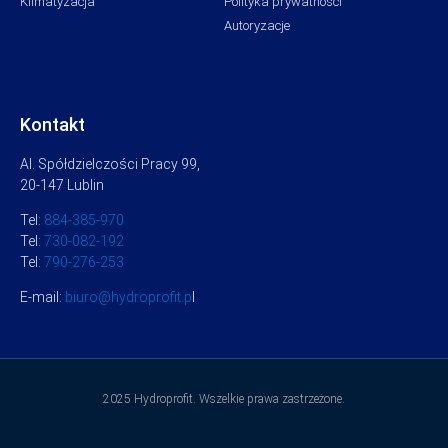
Klimatyzacja
Polityka prywatności
Autoryzacje
Kontakt
Al. Spółdzielczości Pracy 99,
20-147 Lublin
Tel:
884-385-970
Tel:
730-082-192
Tel:
790-276-253
E-mail:
biuro@hydroprofit.p
l
2025 Hydroprofit. Wszelkie prawa zastrzeżone.