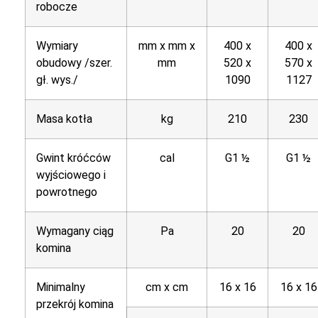
robocze
Wymiary
mm x mm x
400 x
400 x
obudowy /szer.
mm
520 x
570 x
gł. wys./
1090
1127
Masa kotła
kg
210
230
Gwint króćców
cal
G1 ½
G1 ½
wyjściowego i
powrotnego
Wymagany ciąg
Pa
20
20
komina
Minimalny
cm x cm
16 x 16
16 x 16
przekrój komina