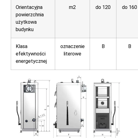
Orientacyjna
m2
do 120
do 160
powierzchnia
użytkowa
budynku
Klasa
oznaczenie
B
B
efektywności
literowe
energetycznej