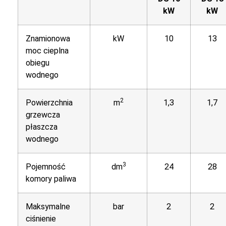
kW
kW
Znamionowa
kW
10
13
moc cieplna
obiegu
wodnego
2
Powierzchnia
m
1,3
1,7
grzewcza
płaszcza
wodnego
3
Pojemność
dm
24
28
komory paliwa
Maksymalne
bar
2
2
ciśnienie