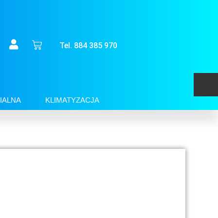
Tel. 884 385 970
IALNA
KLIMATYZACJA