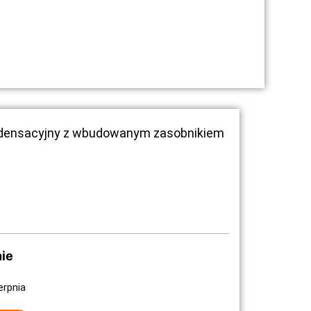
ondensacyjny z wbudowanym zasobnikiem
ie
erpnia