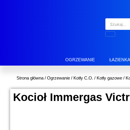
OGRZEWANIE
ŁAZIENK
Strona główna
/
Ogrzewanie
/
Kotły C.O.
/
Kotły gazowe
/
Ko
Kocioł Immergas Victr