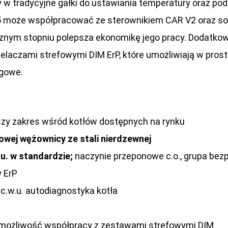
 w tradycyjne gałki do ustawiania temperatury oraz pod
 25 może współpracować ze sterownikiem CAR V2 oraz so
nym stopniu polepsza ekonomikę jego pracy. Dodatkową
elaczami strefowymi DIM ErP, które umożliwiają w prost
ogowe.
szy zakres wśród kotłów dostępnych na rynku
owej wężownicy ze stali nierdzewnej
u. w standardzie;
naczynie przeponowe c.o., grupa bez
 ErP
i c.w.u. autodiagnostyka kotła
możliwość współpracy z zestawami strefowymi DIM