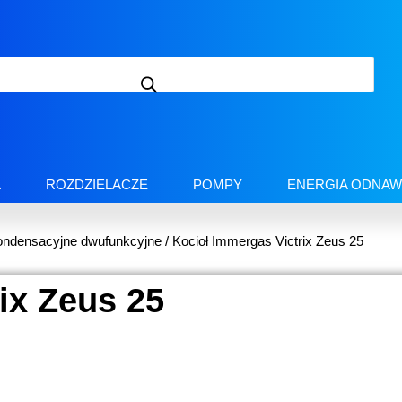
A
ROZDZIELACZE
POMPY
ENERGIA ODNAW
ndensacyjne dwufunkcyjne
/ Kocioł Immergas Victrix Zeus 25
ix Zeus 25