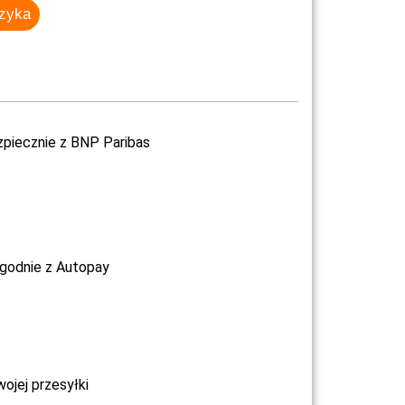
szyka
zpiecznie z BNP Paribas
ygodnie z Autopay
jej przesyłki