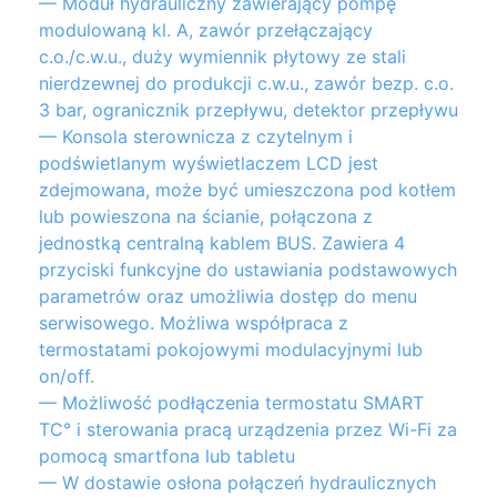
— Moduł hydrauliczny zawierający pompę
modulowaną kl. A, zawór przełączający
c.o./c.w.u., duży wymiennik płytowy ze stali
nierdzewnej do produkcji c.w.u., zawór bezp. c.o.
3 bar, ogranicznik przepływu, detektor przepływu
— Konsola sterownicza z czytelnym i
podświetlanym wyświetlaczem LCD jest
zdejmowana, może być umieszczona pod kotłem
lub powieszona na ścianie, połączona z
jednostką centralną kablem BUS. Zawiera 4
przyciski funkcyjne do ustawiania podstawowych
parametrów oraz umożliwia dostęp do menu
serwisowego. Możliwa współpraca z
termostatami pokojowymi modulacyjnymi lub
on/off.
— Możliwość podłączenia termostatu SMART
TC° i sterowania pracą urządzenia przez Wi-Fi za
pomocą smartfona lub tabletu
— W dostawie osłona połączeń hydraulicznych