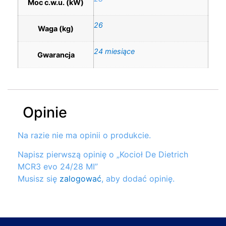
Moc c.w.u. (kW)
26
Waga (kg)
24 miesiące
Gwarancja
Opinie
Na razie nie ma opinii o produkcie.
Napisz pierwszą opinię o „Kocioł De Dietrich
MCR3 evo 24/28 MI”
Musisz się
zalogować
, aby dodać opinię.