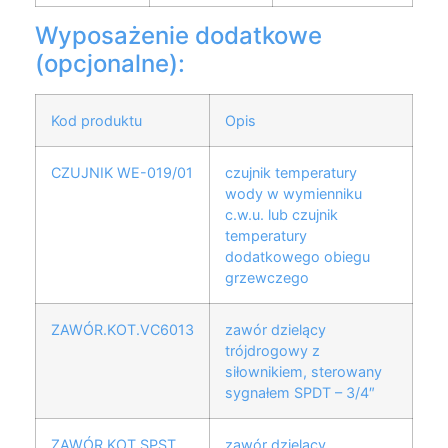
Wyposażenie dodatkowe
(opcjonalne):
Kod produktu
Opis
CZUJNIK WE-019/01
czujnik temperatury
wody w wymienniku
c.w.u. lub czujnik
temperatury
dodatkowego obiegu
grzewczego
ZAWÓR.KOT.VC6013
zawór dzielący
trójdrogowy z
siłownikiem, sterowany
sygnałem SPDT – 3/4″
ZAWÓR.KOT.SPST
zawór dzielący