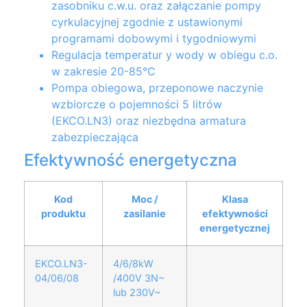
zasobniku c.w.u. oraz załączanie pompy
cyrkulacyjnej zgodnie z ustawionymi
programami dobowymi i tygodniowymi
Regulacja temperatur y wody w obiegu c.o.
w zakresie 20-85°C
Pompa obiegowa, przeponowe naczynie
wzbiorcze o pojemności 5 litrów
(EKCO.LN3) oraz niezbędna armatura
zabezpieczająca
Efektywność energetyczna
Kod
Moc /
Klasa
produktu
zasilanie
efektywności
energetycznej
EKCO.LN3-
4/6/8kW
04/06/08
/400V 3N~
lub 230V~