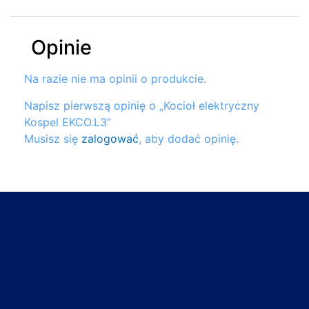
Opinie
Na razie nie ma opinii o produkcie.
Napisz pierwszą opinię o „Kocioł elektryczny
Kospel EKCO.L3”
Musisz się
zalogować
, aby dodać opinię.