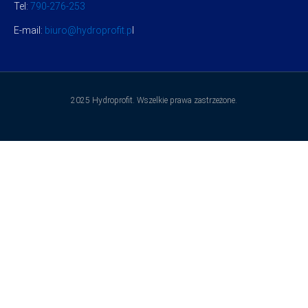
Tel:
790-276-253
E-mail:
biuro@hydroprofit.p
l
2025 Hydroprofit. Wszelkie prawa zastrzeżone.