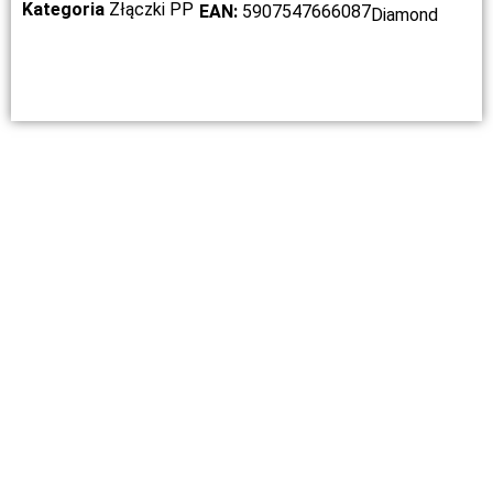
Kategoria
Złączki PP
EAN:
5907547666087
Diamond