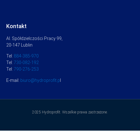
Kontakt
Al. Spółdzielczości Pracy 99,
20-147 Lublin
Tel:
884-385-970
Tel:
730-082-192
Tel:
790-276-253
E-mail:
biuro@hydroprofit.p
l
2025 Hydroprofit. Wszelkie prawa zastrzeżone.