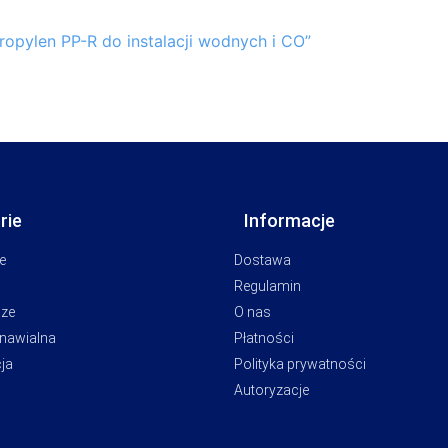
opylen PP-R do instalacji wodnych i CO”
rie
Informacje
e
Dostawa
Regulamin
cze
O nas
dnawialna
Płatności
ja
Polityka prywatności
Autoryzacje