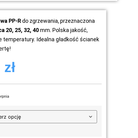
owa PP-R
do zgrzewania, przeznaczona
ca 2
0, 25, 32, 40
mm. Polska jakość,
 temperatury. Idealna gładkość ścianek
ertę!
0
zł
erpnia