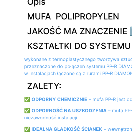
Opis
MUFA POLIPROPYLEN
JAKOŚĆ MA ZNACZENIE 
KSZTAŁTKI DO SYSTEMU
wykonane z termoplastycznego tworzywa sztucz
przeznaczone do połączeń systemu PP-R DIAMOND
w instalacjach łączone są z rurami PP-R DIAMO
ZALETY:
✅
ODPORNY CHEMICZNIE
– mufa PP-R jest od
✅
ODPORNOŚĆ NA USZKODZENIA
– mufa PP-
niezawodność instalacji.
✅
IDEALNA GŁADKOŚĆ ŚCIANEK
– wewnętrzne