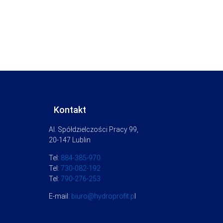
Kontakt
Al. Spółdzielczości Pracy 99,
20-147 Lublin
Tel:
884-385-970
Tel:
730-082-192
Tel:
790-276-253
E-mail:
biuro@hydroprofit.p
l