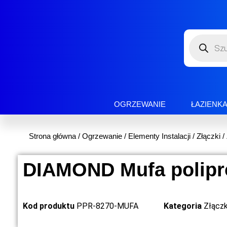
OGRZEWANIE
ŁAZIENK
Strona główna
/
Ogrzewanie
/
Elementy Instalacji
/
Złączki
/
DIAMOND Mufa polipro
Kod produktu
PPR-8270-MUFA
Kategoria
Złącz