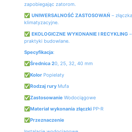
zapobiegając zatorom.
✅
UNIWERSALNOŚĆ ZASTOSOWAŃ
– złączka
klimatyzacyjne.
✅
EKOLOGICZNE WYKONANIE I RECYKLING
–
praktyki budowlane.
Specyfikacja
:
✅Średnica 2
0, 25, 32, 40 mm
✅Kolor
Popielaty
✅Rodzaj rury
Mufa
✅Zastosowanie
Wodociągowe
✅Materiał wykonania złączki
PP-R
✅Przeznaczenie
Instalacje wodociągowe