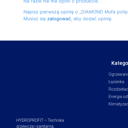
Na razie nie ma opinii o produkcie.
Napisz pierwszą opinię o „DIAMOND Mufa polipr
Musisz się
zalogować
, aby dodać opinię.
Katego
Ogrzewani
Łazienka
Rozdziela
Energia o
Klimatyzac
HYDROPROFIT – Technika
grzewcza i sanitarna,