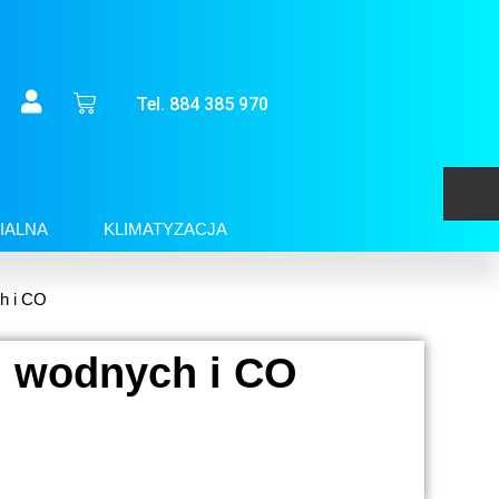
Tel. 884 385 970
IALNA
KLIMATYZACJA
h i CO
i wodnych i CO