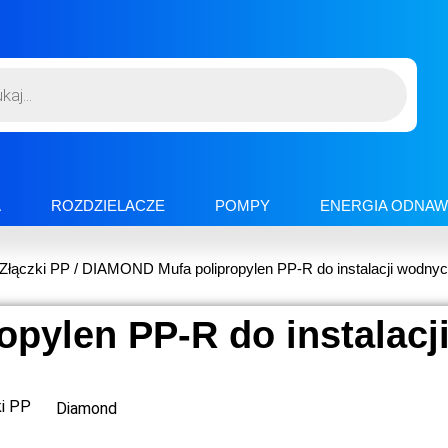
A
ROZDZIELACZE
POMPY
ENERGIA ODNAW
Złączki PP
/ DIAMOND Mufa polipropylen PP-R do instalacji wodnyc
pylen PP-R do instalacj
ki PP
Diamond