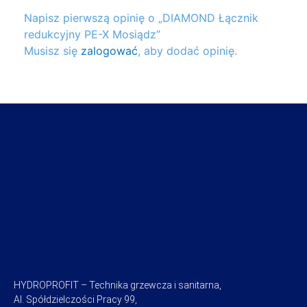
Napisz pierwszą opinię o „DIAMOND Łącznik
redukcyjny PE-X Mosiądz”
Musisz się
zalogować
, aby dodać opinię.
HYDROPROFIT – Technika grzewcza i sanitarna,
Al. Spółdzielczości Pracy 99,