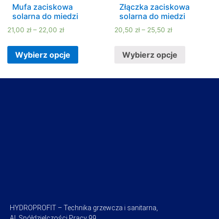
Mufa zaciskowa
Złączka zaciskowa
solarna do miedzi
solarna do miedzi
21,00
zł
–
22,00
zł
20,50
zł
–
25,50
zł
Wybierz opcje
Wybierz opcje
HYDROPROFIT – Technika grzewcza i sanitarna,
Al. Spółdzielczości Pracy 99,