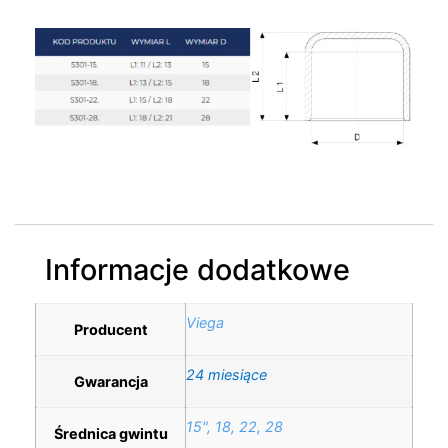
Informacje dodatkowe
Viega
Producent
24 miesiące
Gwarancja
15", 18, 22, 28
Średnica gwintu