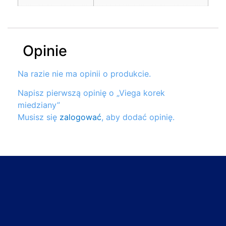
Opinie
Na razie nie ma opinii o produkcie.
Napisz pierwszą opinię o „Viega korek
miedziany”
Musisz się
zalogować
, aby dodać opinię.