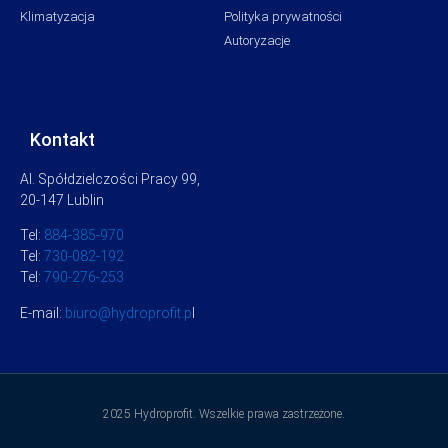
Klimatyzacja
Polityka prywatności
Autoryzacje
Kontakt
Al. Spółdzielczości Pracy 99,
20-147 Lublin
Tel:
884-385-970
Tel:
730-082-192
Tel:
790-276-253
E-mail:
biuro@hydroprofit.p
l
2025 Hydroprofit. Wszelkie prawa zastrzeżone.