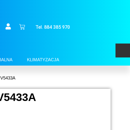
Tel. 884 385 970
IALNA
KLIMATYZACJA
y V5433A
 V5433A