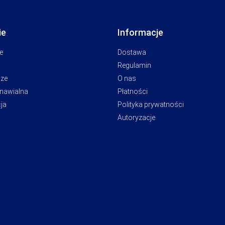
ie
Informacje
e
Dostawa
Regulamin
cze
O nas
dnawialna
Płatności
ja
Polityka prywatności
Autoryzacje