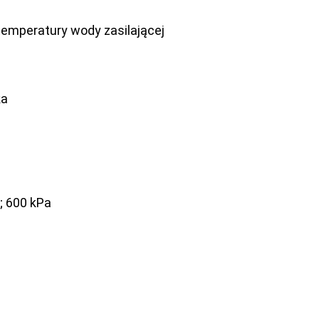
temperatury wody zasilającej
ka
; 600 kPa