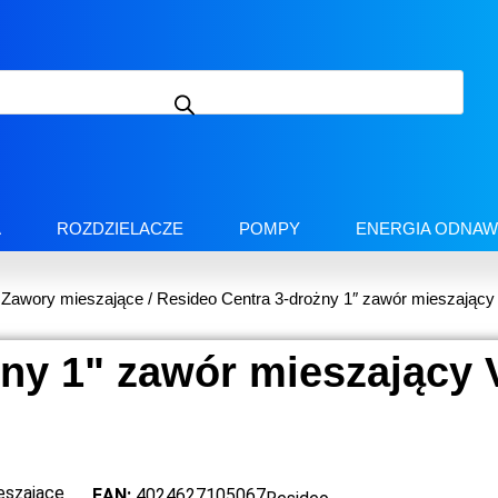
A
ROZDZIELACZE
POMPY
ENERGIA ODNAW
/
Zawory mieszające
/ Resideo Centra 3-drożny 1″ zawór mieszając
żny 1" zawór mieszający
eszające
EAN:
4024627105067