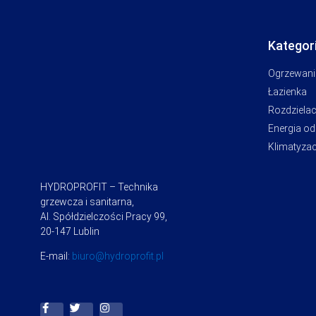
Kategor
Ogrzewani
Łazienka
Rozdziela
Energia o
Klimatyzac
HYDROPROFIT – Technika
grzewcza i sanitarna,
Al. Spółdzielczości Pracy 99,
20-147 Lublin
E-mail:
biuro@hydroprofit.pl