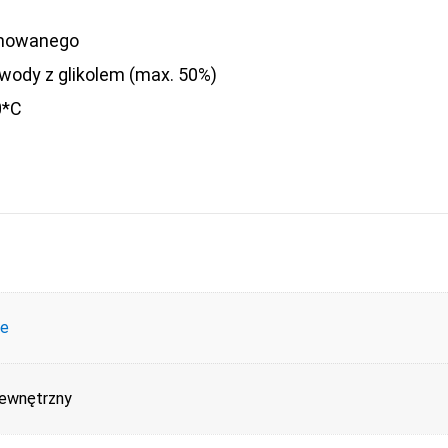
omowanego
ody z glikolem (max. 50%)
0*C
ce
wewnętrzny