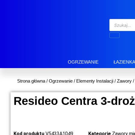
OGRZEWANIE
ŁAZIENK
Strona główna
/
Ogrzewanie
/
Elementy Instalacji
/
Zawory
Resideo Centra 3-dro
Kod produktu
V5433A1049
Kategorie
Zawory mi