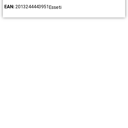
EAN:
2013244443951
Esseti