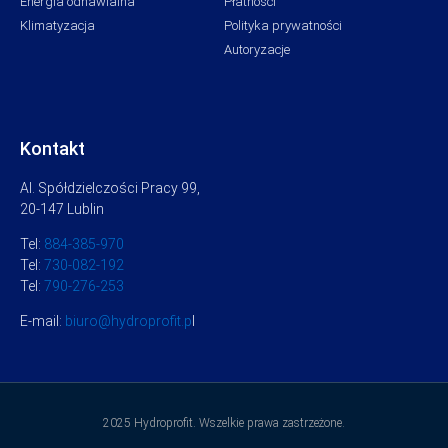
Energia odnawialna
Płatności
Klimatyzacja
Polityka prywatności
Autoryzacje
Kontakt
Al. Spółdzielczości Pracy 99,
20-147 Lublin
Tel:
884-385-970
Tel:
730-082-192
Tel:
790-276-253
E-mail:
biuro@hydroprofit.p
l
2025 Hydroprofit. Wszelkie prawa zastrzeżone.