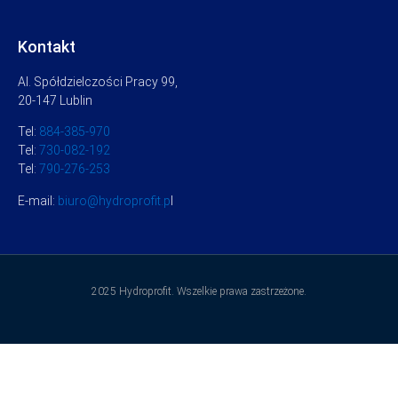
Kontakt
Al. Spółdzielczości Pracy 99,
20-147 Lublin
Tel:
884-385-970
Tel:
730-082-192
Tel:
790-276-253
E-mail:
biuro@hydroprofit.p
l
2025 Hydroprofit. Wszelkie prawa zastrzeżone.