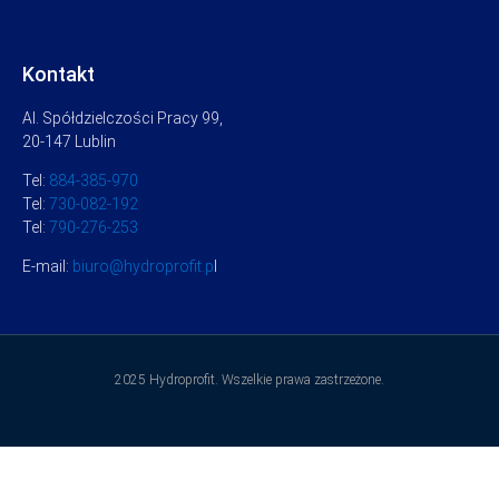
Kontakt
Al. Spółdzielczości Pracy 99,
20-147 Lublin
Tel:
884-385-970
Tel:
730-082-192
Tel:
790-276-253
E-mail:
biuro@hydroprofit.p
l
2025 Hydroprofit. Wszelkie prawa zastrzeżone.