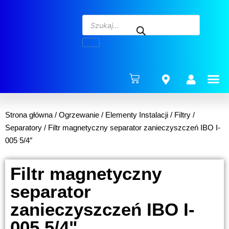
ENERG
Strona główna
/
Ogrzewanie
/
Elementy Instalacji
/
Filtry /
Separatory
/ Filtr magnetyczny separator zanieczyszczeń IBO I-
005 5/4″
Filtr magnetyczny
separator
zanieczyszczeń IBO I-
005 5/4"