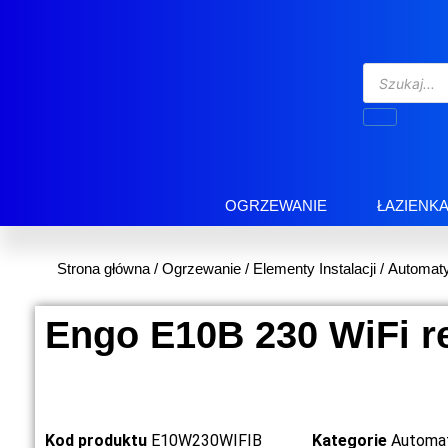
OGRZEWANIE
ŁAZIENK
Strona główna
/
Ogrzewanie
/
Elementy Instalacji
/
Automat
Engo E10B 230 WiFi r
Kod produktu
E10W230WIFIB
Kategorie
Automa