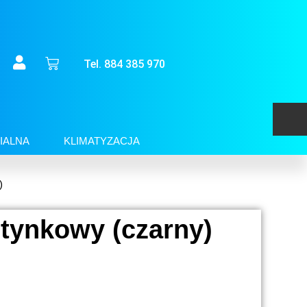
Tel. 884 385 970
IALNA
KLIMATYZACJA
)
dtynkowy (czarny)