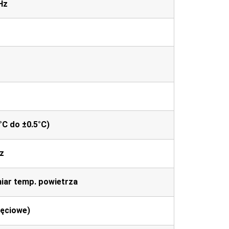
Hz
°C do ±0.5°C)
z
miar temp. powietrza
ęciowe)