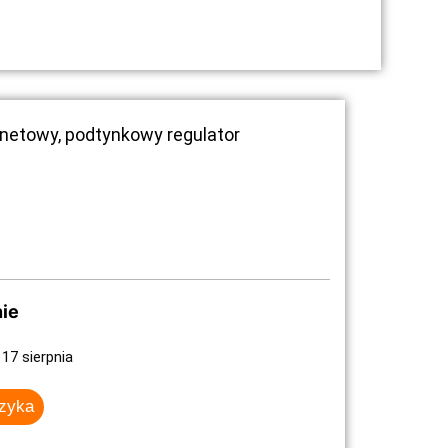
rnetowy, podtynkowy regulator
ie
17 sierpnia
szyka