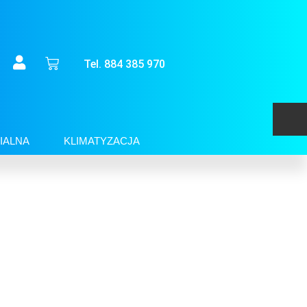
Tel. 884 385 970
IALNA
KLIMATYZACJA