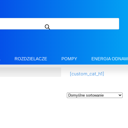
A
ROZDZIELACZE
POMPY
ENERGIA ODNAW
[custom_cat_h1]