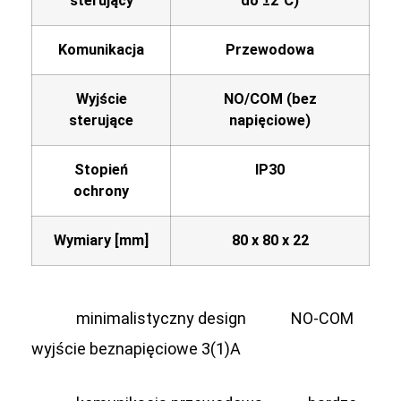
sterujący
do ±2°C)
Komunikacja
Przewodowa
Wyjście
NO/COM (bez
sterujące
napięciowe)
Stopień
IP30
ochrony
Wymiary [mm]
80 x 80 x 22
minimalistyczny design
NO-COM
wyjście beznapięciowe 3(1)A