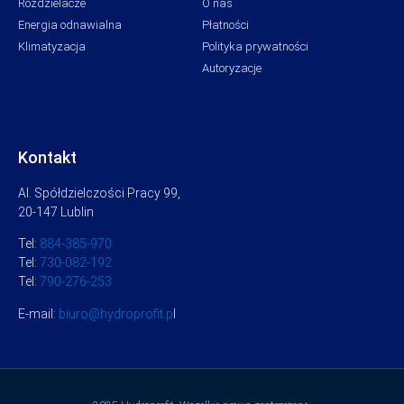
Rozdzielacze
O nas
Energia odnawialna
Płatności
Klimatyzacja
Polityka prywatności
Autoryzacje
Kontakt
Al. Spółdzielczości Pracy 99,
20-147 Lublin
Tel:
884-385-970
Tel:
730-082-192
Tel:
790-276-253
E-mail:
biuro@hydroprofit.p
l