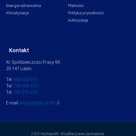
Energia odnawialna
Płatności
Klimatyzacja
Polityka prywatności
Autoryzacje
Kontakt
Al. Spółdzielczości Pracy 99,
20-147 Lublin
Tel:
884-385-970
Tel:
730-082-192
Tel:
790-276-253
E-mail:
biuro@hydroprofit.p
l
2025 Hydroprofit. Wszelkie prawa zastrzeżone.