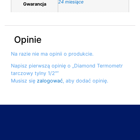
24 miesiące
Gwarancja
Opinie
Na razie nie ma opinii o produkcie.
Napisz pierwszą opinię o „Diamond Termometr
tarczowy tylny 1/2″”
Musisz się
zalogować
, aby dodać opinię.