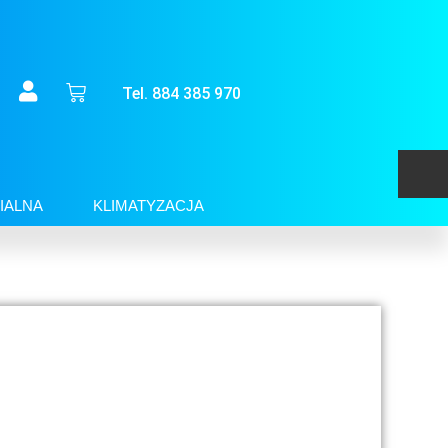
Tel. 884 385 970
IALNA
KLIMATYZACJA