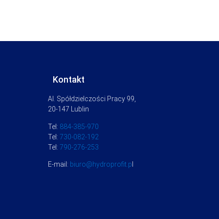
Kontakt
Al. Spółdzielczości Pracy 99,
20-147 Lublin
Tel:
884-385-970
Tel:
730-082-192
Tel:
790-276-253
E-mail:
biuro@hydroprofit.p
l