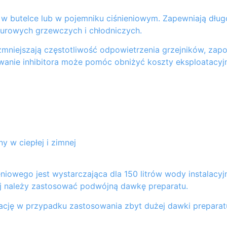
 w butelce lub w pojemniku ciśnieniowym. Zapewniają dług
turowych grzewczych i chłodniczych.
zmniejszają częstotliwość odpowietrzenia grzejników, zapob
anie inhibitora może pomóc obniżyć koszty eksploatacyjne
 w ciepłej i zimnej
ieniowego jest wystarczająca dla 150 litrów wody instalacy
 należy zastosować podwójną dawkę preparatu.
cję w przypadku zastosowania zbyt dużej dawki preparatu