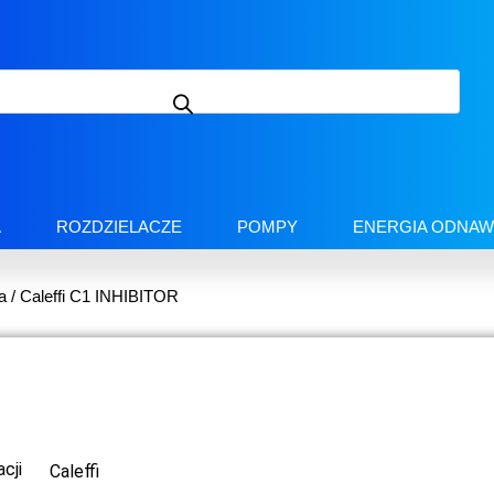
A
ROZDZIELACZE
POMPY
ENERGIA ODNAW
a
/ Caleffi C1 INHIBITOR
cji
Caleffi