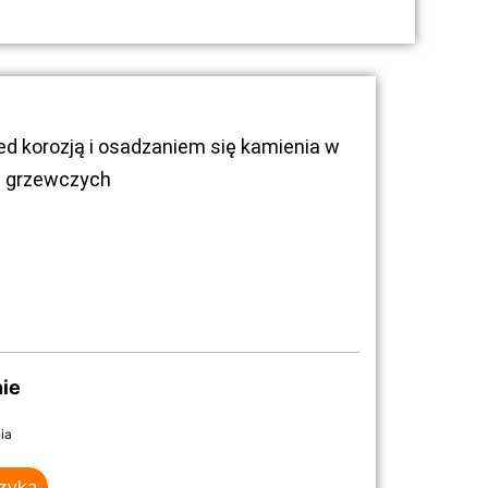
ed korozją i osadzaniem się kamienia w
ch grzewczych
ie
ia
szyka