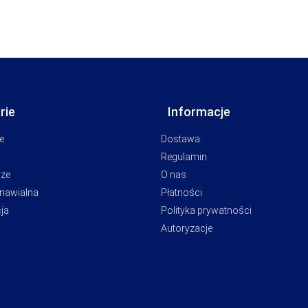
rie
Informacje
e
Dostawa
Regulamin
cze
O nas
dnawialna
Płatności
ja
Polityka prywatności
Autoryzacje