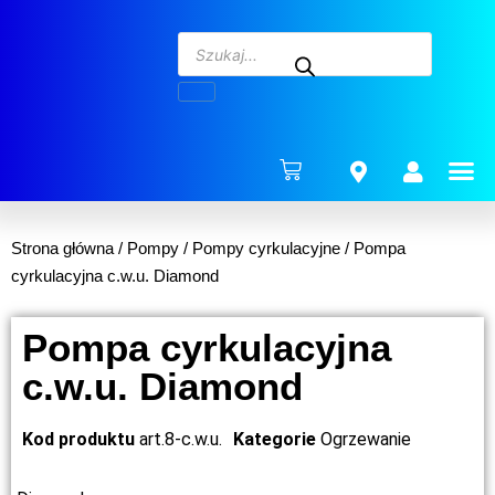
ENERG
Strona główna
/
Pompy
/
Pompy cyrkulacyjne
/ Pompa
cyrkulacyjna c.w.u. Diamond
Pompa cyrkulacyjna
c.w.u. Diamond
Kod produktu
art.8-c.w.u.
Kategorie
Ogrzewanie