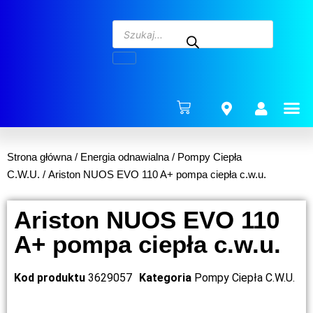
ENERG
Strona główna
/
Energia odnawialna
/
Pompy Ciepła
C.W.U.
/ Ariston NUOS EVO 110 A+ pompa ciepła c.w.u.
Ariston NUOS EVO 110
A+ pompa ciepła c.w.u.
Kod produktu
3629057
Kategoria
Pompy Ciepła C.W.U.