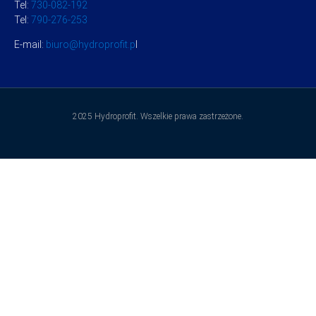
Tel:
730-082-192
Tel:
790-276-253
E-mail:
biuro@hydroprofit.p
l
2025 Hydroprofit. Wszelkie prawa zastrzeżone.