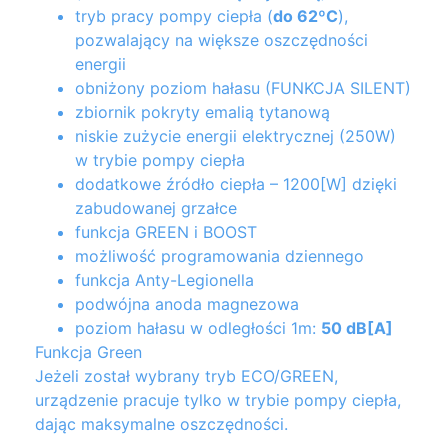
tryb pracy pompy ciepła (
do 62ºC
),
pozwalający na większe oszczędności
energii
obniżony poziom hałasu (FUNKCJA SILENT)
zbiornik pokryty emalią tytanową
niskie zużycie energii elektrycznej (250W)
w trybie pompy ciepła
dodatkowe źródło ciepła – 1200[W] dzięki
zabudowanej grzałce
funkcja GREEN i BOOST
możliwość programowania dziennego
funkcja Anty-Legionella
podwójna anoda magnezowa
poziom hałasu w odległości 1m:
50 dB[A]
Funkcja Green
Jeżeli został wybrany tryb ECO/GREEN,
urządzenie pracuje tylko w trybie pompy ciepła,
dając maksymalne oszczędności.