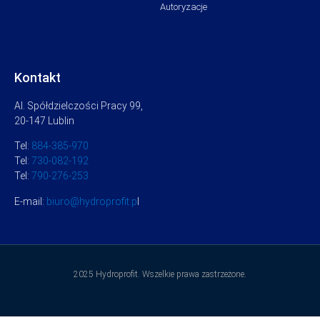
Autoryzacje
Kontakt
Al. Spółdzielczości Pracy 99,
20-147 Lublin
Tel:
884-385-970
Tel:
730-082-192
Tel:
790-276-253
E-mail:
biuro@hydroprofit.p
l
2025 Hydroprofit. Wszelkie prawa zastrzeżone.