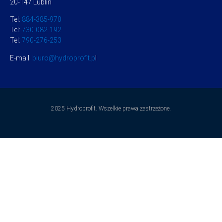
20-147 Lublin
Tel:
884-385-970
Tel:
730-082-192
Tel:
790-276-253
E-mail:
biuro@hydroprofit.p
l
2025 Hydroprofit. Wszelkie prawa zastrzeżone.