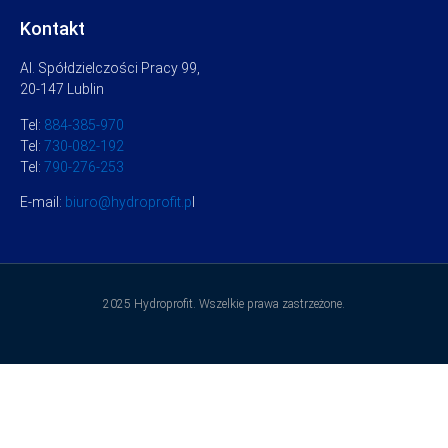
Kontakt
Al. Spółdzielczości Pracy 99,
20-147 Lublin
Tel:
884-385-970
Tel:
730-082-192
Tel:
790-276-253
E-mail:
biuro@hydroprofit.p
l
2025 Hydroprofit. Wszelkie prawa zastrzeżone.