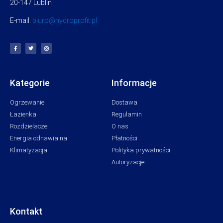
20-147 Lublin
E-mail:
biuro@hydroprofit.pl
Kategorie
Informacje
Ogrzewanie
Dostawa
Łazienka
Regulamin
Rozdzielacze
O nas
Energia odnawialna
Płatności
Klimatyzacja
Polityka prywatności
Autoryzacje
Kontakt