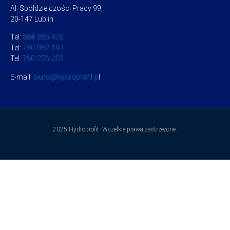
Al. Spółdzielczości Pracy 99,
20-147 Lublin
Tel:
884-385-970
Tel:
730-082-192
Tel:
790-276-253
E-mail:
biuro@hydroprofit.p
l
2025 Hydroprofit. Wszelkie prawa zastrzeżone.