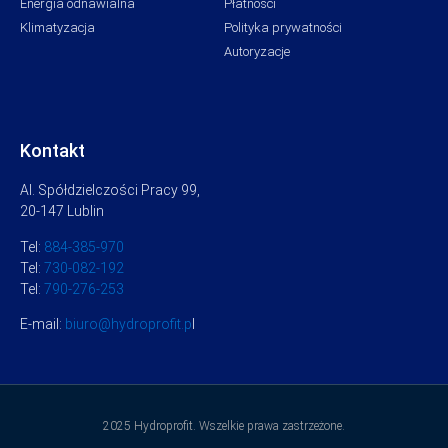
Energia odnawialna
Płatności
Klimatyzacja
Polityka prywatności
Autoryzacje
Kontakt
Al. Spółdzielczości Pracy 99,
20-147 Lublin
Tel:
884-385-970
Tel:
730-082-192
Tel:
790-276-253
E-mail:
biuro@hydroprofit.p
l
2025 Hydroprofit. Wszelkie prawa zastrzeżone.