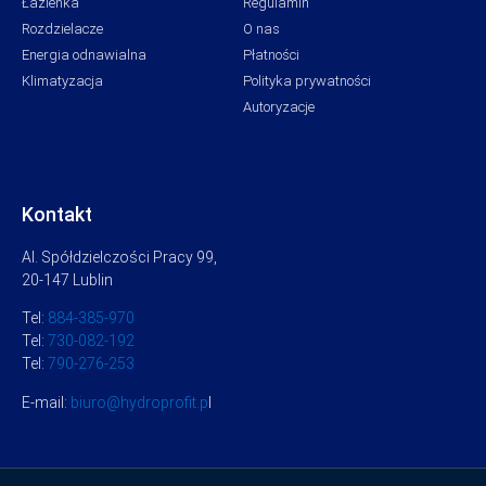
Łazienka
Regulamin
Rozdzielacze
O nas
Energia odnawialna
Płatności
Klimatyzacja
Polityka prywatności
Autoryzacje
Kontakt
Al. Spółdzielczości Pracy 99,
20-147 Lublin
Tel:
884-385-970
Tel:
730-082-192
Tel:
790-276-253
E-mail:
biuro@hydroprofit.p
l