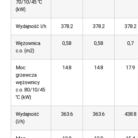
70/10/45 ℃
(kW)
Wydajność l/h
378.2
378.2
378.2
Wężownica
0,58
0,58
0,7
c.o. (m2)
Moc
14.8
14.8
17.9
grzewcza
wężownicy
c.o. 80/10/45
℃ (kW)
Wydajność
363.6
363.6
438.8
(l/h)