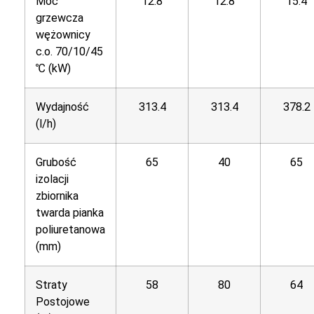
Moc
12.8
12.8
15.4
grzewcza
wężownicy
c.o. 70/10/45
℃ (kW)
Wydajność
313.4
313.4
378.2
(l/h)
Grubość
65
40
65
izolacji
zbiornika
twarda pianka
poliuretanowa
(mm)
Straty
58
80
64
Postojowe