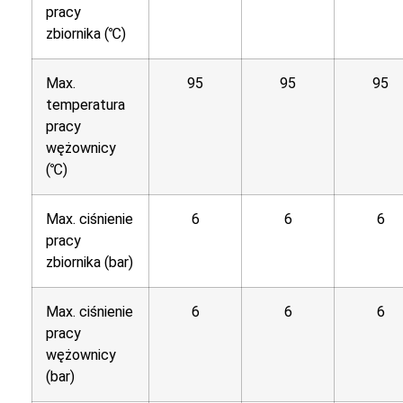
pracy
zbiornika (℃)
Max.
95
95
95
temperatura
pracy
wężownicy
(℃)
Max. ciśnienie
6
6
6
pracy
zbiornika (bar)
Max. ciśnienie
6
6
6
pracy
wężownicy
(bar)