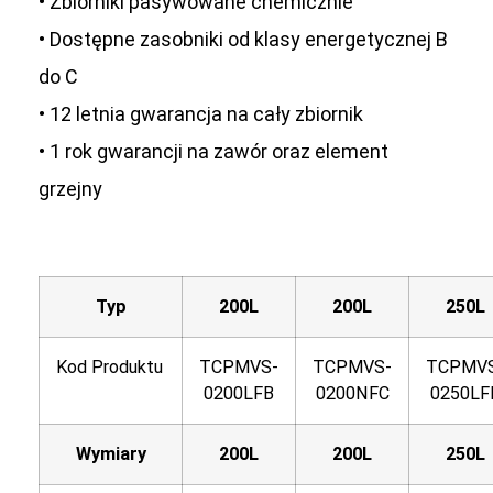
• Zbiorniki pasywowane chemicznie
• Dostępne zasobniki od klasy energetycznej B
do C
• 12 letnia gwarancja na cały zbiornik
• 1 rok gwarancji na zawór oraz element
grzejny
Typ
200L
200L
250L
Kod Produktu
TCPMVS-
TCPMVS-
TCPMV
0200LFB
0200NFC
0250LF
Wymiary
200L
200L
250L