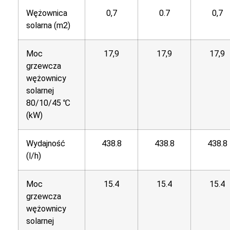
Wężownica
0,7
0.7
0,7
solarna (m2)
Moc
17,9
17,9
17,9
grzewcza
wężownicy
solarnej
80/10/45 ℃
(kW)
Wydajność
438.8
438.8
438.8
(l/h)
Moc
15.4
15.4
15.4
grzewcza
wężownicy
solarnej